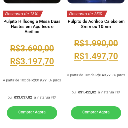
Desconto de 13%
Desconto de 25%
Pulpito Hillsong e Mesa Duas
Púlpito de Acrílico Calebe em
Hastes em Aço Inox e
8mm ou 10mm
Acrílico
R$
1.990,00
R$
3.690,00
R$
1.497,70
R$
3.197,70
A partir de 10x de
R$
149,77
S/ juros
A partir de 10x de
R$
319,77
S/ juros
ou
R$
1.422,82
à vista via PIX
ou
R$
3.037,82
à vista via PIX
Comprar Agora
Comprar Agora