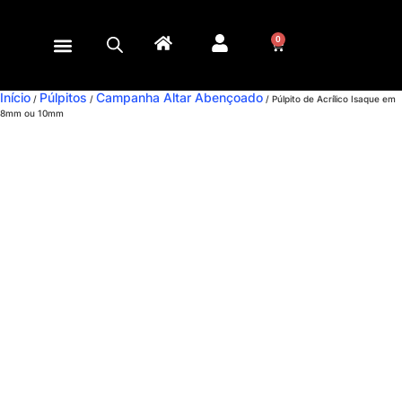
0
Início
Púlpitos
Campanha Altar Abençoado
/
/
/ Púlpito de Acrílico Isaque em
8mm ou 10mm