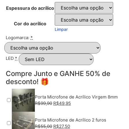
Espessura do acrílico
Cor do acrílico
Limpar
Logomarca:
*
LED
*
Compre Junto e GANHE 50% de
desconto! 🎁
Porta Microfone de Acrílico Virgem 8mm
R$
99,90
R$
49,95
Porta Microfone de Acrílico 2 furos
R$
55,00
R$
27,50