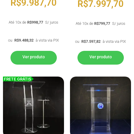
R$
9.987,70
R$
7.997,70
Até 10x de
R$
998,77
S/ juros
Até 10x de
R$
799,77
S/ juros
ou
R$
9.488,32
à vista via PIX
ou
R$
7.597,82
à vista via PIX
Ver produto
Ver produto
FRETE GRÁTIS