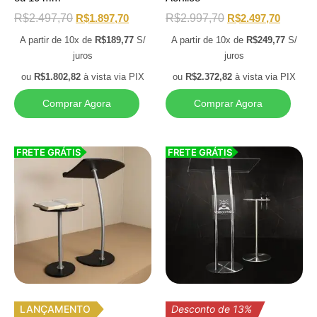
R$
2.497,70
R$
1.897,70
R$
2.997,70
R$
2.497,70
A partir de 10x de
R$
189,77
S/
A partir de 10x de
R$
249,77
S/
juros
juros
ou
R$
1.802,82
à vista via PIX
ou
R$
2.372,82
à vista via PIX
Comprar Agora
Comprar Agora
FRETE GRÁTIS
FRETE GRÁTIS
LANÇAMENTO
Desconto de 13%