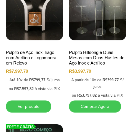
Púlpito de Aço Inox Tiago
Púlpito Hillsong e Duas
com Acrílico e Logomarca
Mesas com Duas Hastes de
em Relevo
Aço Inox e Acrílico
R$
7.997,70
R$
3.997,70
Até 10x de
R$
799,77
S/ juros
A partir de 10x de
R$
399,77
S/
juros
ou
R$
7.597,82
à vista via PIX
ou
R$
3.797,82
à vista via PIX
Ver produto
Comprar Agora
FRETE GRÁTIS