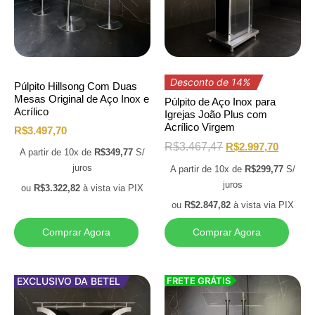
Desconto de 14%
Púlpito Hillsong Com Duas
Mesas Original de Aço Inox e
Púlpito de Aço Inox para
Acrílico
Igrejas João Plus com
Acrílico Virgem
R$
3.497,70
R$
3.467,47
R$
2.997,70
A partir de 10x de
R$
349,77
S/
juros
A partir de 10x de
R$
299,77
S/
juros
ou
R$
3.322,82
à vista via PIX
ou
R$
2.847,82
à vista via PIX
Comprar Agora
Comprar Agora
EXCLUSIVO DA BETEL
FRETE GRÁTIS