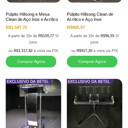
Púlpito Hillsong e Mesa
Púlpito Hillsong Clean de
Clean de Aço Inox e Acrílico
Acrílico e Aço Inox
R$
1.597,70
R$
965,47
A partir de 10x de
R$
159,77
S/
A partir de 10x de
R$
96,55
S/
juros
juros
ou
R$
1.517,82
à vista via PIX
ou
R$
917,20
à vista via PIX
Comprar Agora
Comprar Agora
EXCLUSIVO DA BETEL
EXCLUSIVO DA BETEL