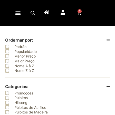
0
Ordernar por:
Padrão
Popularidade
Menor Preço
Maior Preço
Nome A à Z
Nome Z à Z
Categorias:
Promoções
Púlpitos
Hillsong
Púlpitos de Acrílico
Púlpitos de Madeira