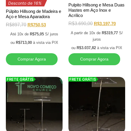
Desconto de 16%
Pulpito Hillsong e Mesa Duas
Hastes em Aço Inox e
Púlpito Hillsong de Madeira e
Acrílico
Aço e Mesa Aparadora
R$
3.690,00
R$
3.197,70
R$
897,70
R$
750,53
A partir de 10x de
R$
319,77
S/
Até 10x de
R$
75,05
S/ juros
juros
ou
R$
713,00
à vista via PIX
ou
R$
3.037,82
à vista via PIX
Comprar Agora
Comprar Agora
FRETE GRÁTIS
FRETE GRÁTIS