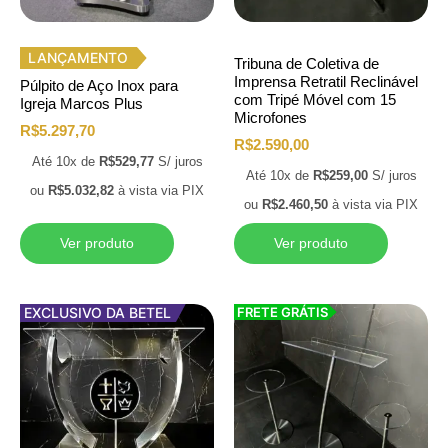
LANÇAMENTO
Tribuna de Coletiva de
Imprensa Retratil Reclinável
Púlpito de Aço Inox para
com Tripé Móvel com 15
Igreja Marcos Plus
Microfones
R$
5.297,70
R$
2.590,00
Até 10x de
R$
529,77
S/ juros
Até 10x de
R$
259,00
S/ juros
ou
R$
5.032,82
à vista via PIX
ou
R$
2.460,50
à vista via PIX
Ver produto
Ver produto
EXCLUSIVO DA BETEL
FRETE GRÁTIS