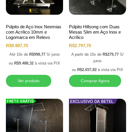
Púlpito de Aço Inox Neemias
Púlpito Hillsong com Duas
com Acrílico 10mm e
Mesas Slim em Aço Inox e
Logomarca em Relevo
Acrílico
R$
9.987,70
R$
2.797,70
Até 10x de
R$
998,77
S/ juros
A partir de 10x de
R$
279,77
S/
juros
ou
R$
9.488,32
à vista via PIX
ou
R$
2.657,82
à vista via PIX
Ver produto
Comprar Agora
FRETE GRÁTIS
EXCLUSIVO DA BETEL