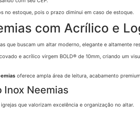
isando com seu CEP.
os no estoque, pois o prazo diminui em caso de estoque.
eemias com Acrílico e 
jas que buscam um altar moderno, elegante e altamente res
covado e acrílico virgem BOLD® de 10mm, criando um visual
eemias
oferece ampla área de leitura, acabamento premium 
ço Inox Neemias
igrejas que valorizam excelência e organização no altar.