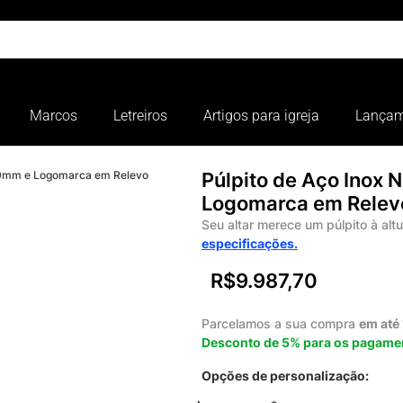
Marcos
Letreiros
Artigos para igreja
Lançam
 10mm e Logomarca em Relevo
Púlpito de Aço Inox
Logomarca em Relev
Seu altar merece um púlpito à alt
especificações.
R$
9.987,70
Parcelamos a sua compra
em até
Desconto de 5% para os pagamen
Opções de personalização: