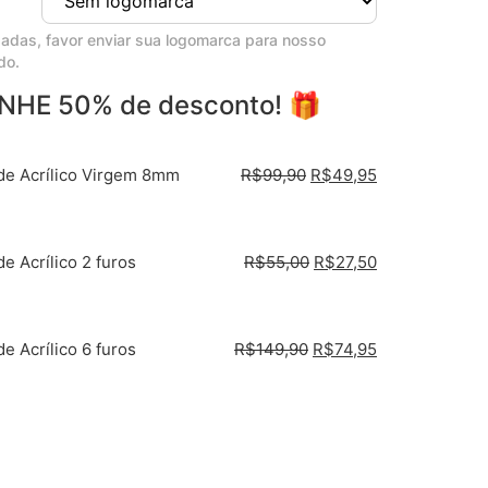
adas, favor enviar sua logomarca para nosso
do.
NHE 50% de desconto! 🎁
de Acrílico Virgem 8mm
R$
99,90
R$
49,95
e Acrílico 2 furos
R$
55,00
R$
27,50
e Acrílico 6 furos
R$
149,90
R$
74,95