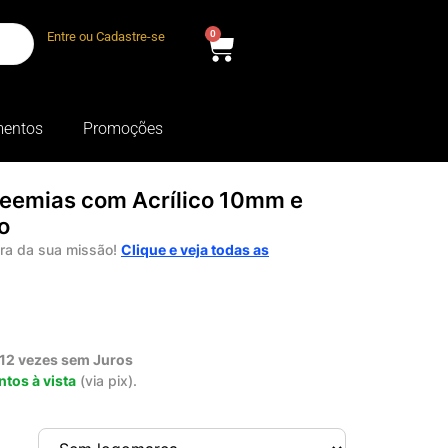
0
Entre ou Cadastre-se
entos
Promoções
 Neemias com Acrílico 10mm e
o
ura da sua missão!
Clique e veja todas as
 12 vezes sem Juros
tos à vista
(via pix).