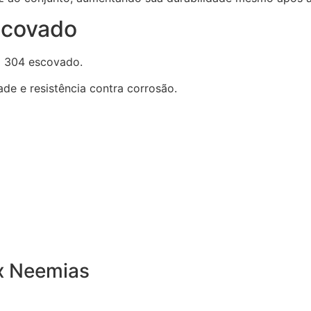
scovado
x 304 escovado.
de e resistência contra corrosão.
x Neemias