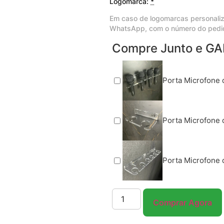
Logomarca:
*
Em caso de logomarcas personaliz
WhatsApp, com o número do pedi
Compre Junto e GA
Porta Microfone 
Porta Microfone d
Porta Microfone d
Comprar Agora