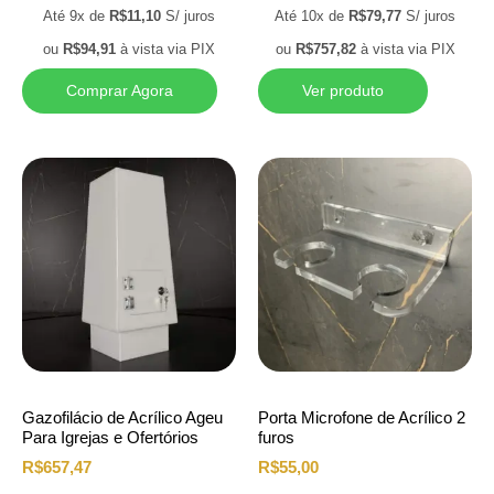
Até 9x de
R$
11,10
S/ juros
Até 10x de
R$
79,77
S/ juros
ou
R$
94,91
à vista via PIX
ou
R$
757,82
à vista via PIX
Comprar Agora
Ver produto
Gazofilácio de Acrílico Ageu
Porta Microfone de Acrílico 2
Para Igrejas e Ofertórios
furos
R$
657,47
R$
55,00