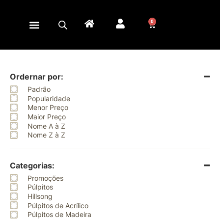
0
Ordernar por:
Padrão
Popularidade
Menor Preço
Maior Preço
Nome A à Z
Nome Z à Z
Categorias:
Promoções
Púlpitos
Hillsong
Púlpitos de Acrílico
Púlpitos de Madeira