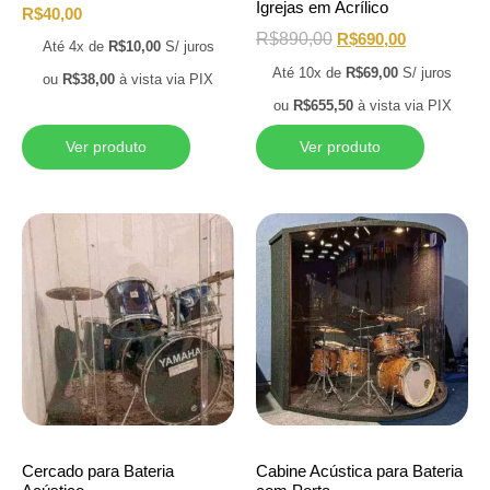
Igrejas em Acrílico
R$
40,00
R$
890,00
R$
690,00
Até 4x de
R$
10,00
S/ juros
Até 10x de
R$
69,00
S/ juros
ou
R$
38,00
à vista via PIX
ou
R$
655,50
à vista via PIX
Ver produto
Ver produto
Cercado para Bateria
Cabine Acústica para Bateria