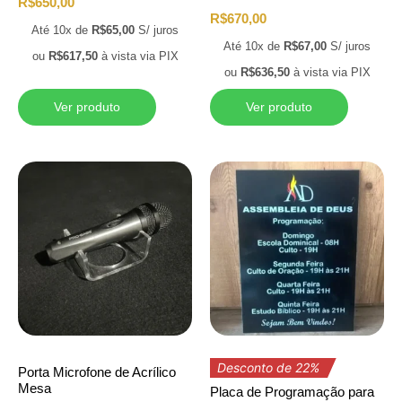
R$
650,00
R$
670,00
Até 10x de
R$
65,00
S/ juros
Até 10x de
R$
67,00
S/ juros
ou
R$
617,50
à vista via PIX
ou
R$
636,50
à vista via PIX
Ver produto
Ver produto
Desconto de 22%
Porta Microfone de Acrílico
Mesa
Placa de Programação para