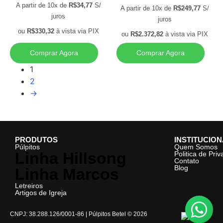
A partir de 10x de
R$
34,77
S/
A partir de 10x de
R$
249,77
S/
juros
juros
ou
R$
330,32
à vista via PIX
ou
R$
2.372,82
à vista via PIX
Comprar Agora
Comprar Agora
1
2
→
PRODUTOS
INSTITUCIO
Púlpitos
Quem Somos
Linha Hillsong
Politica de Pri
Contato
Blog
Linha Marcos
Letreiros
Artigos de Igreja
CNPJ: 38.288.126/0001-86 | Púlpitos Betel © 2026