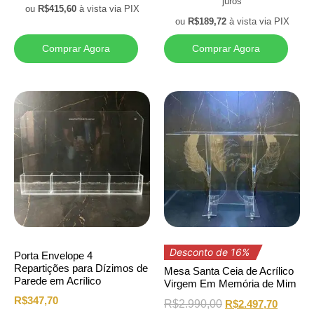
juros
ou
R$
415,60
à vista via PIX
ou
R$
189,72
à vista via PIX
Comprar Agora
Comprar Agora
Desconto de 16%
Porta Envelope 4
Repartições para Dízimos de
Mesa Santa Ceia de Acrílico
Parede em Acrílico
Virgem Em Memória de Mim
R$
347,70
R$
2.990,00
R$
2.497,70