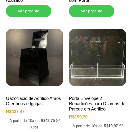
Acústico
com Porta
Ver produto
Ver produto
Gazofilácio de Acrílico Amós
Porta Envelope 2
Ofertórios e Igrejas
Repartições para Dízimos de
Parede em Acrílico
R$
437,47
R$
199,70
A partir de 10x de
R$
43,75
S/
A partir de 10x de
R$
19,97
S/
juros