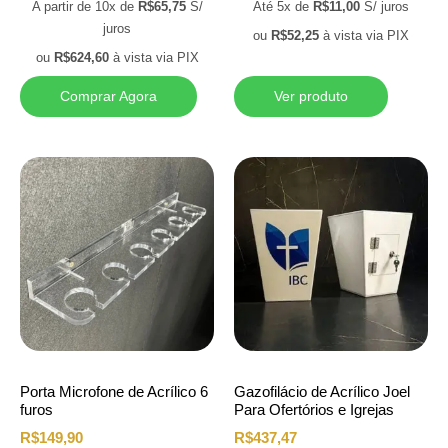
A partir de 10x de
R$
65,75
S/
Até 5x de
R$
11,00
S/ juros
juros
ou
R$
52,25
à vista via PIX
ou
R$
624,60
à vista via PIX
Comprar Agora
Ver produto
Porta Microfone de Acrílico 6
Gazofilácio de Acrílico Joel
furos
Para Ofertórios e Igrejas
R$
149,90
R$
437,47