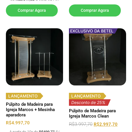
Comprar Agora
Comprar Agora
EXCLUSIVO DA BETEL
LANÇAMENTO
LANÇAMENTO
Desconto de 25%
Púlpito de Madeira para
Igreja Marcos + Mesinha
Púlpito de Madeira para
aparadora
Igreja Marcos Clean
R$
4.997,70
R$
3.997,70
R$
2.997,70
A partir de 10x de
R$
499,77
S/