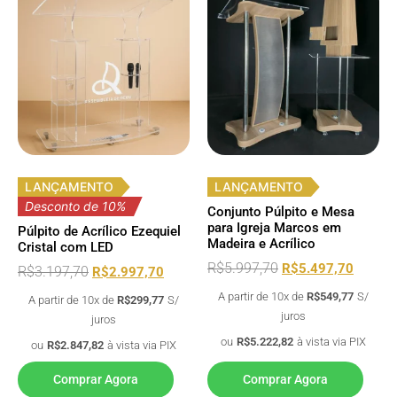
LANÇAMENTO
LANÇAMENTO
Desconto de 10%
Conjunto Púlpito e Mesa
para Igreja Marcos em
Púlpito de Acrílico Ezequiel
Madeira e Acrílico
Cristal com LED
R$
5.997,70
R$
5.497,70
R$
3.197,70
R$
2.997,70
A partir de 10x de
R$
549,77
S/
A partir de 10x de
R$
299,77
S/
juros
juros
ou
R$
5.222,82
à vista via PIX
ou
R$
2.847,82
à vista via PIX
Comprar Agora
Comprar Agora