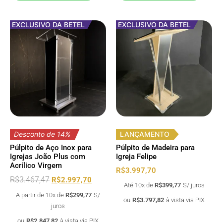
EXCLUSIVO DA BETEL
EXCLUSIVO DA BETEL
Desconto de 14%
LANÇAMENTO
Púlpito de Aço Inox para
Púlpito de Madeira para
Igrejas João Plus com
Igreja Felipe
Acrílico Virgem
R$
3.997,70
R$
3.467,47
R$
2.997,70
Até 10x de
R$
399,77
S/ juros
A partir de 10x de
R$
299,77
S/
ou
R$
3.797,82
à vista via PIX
juros
ou
R$
2.847,82
à vista via PIX