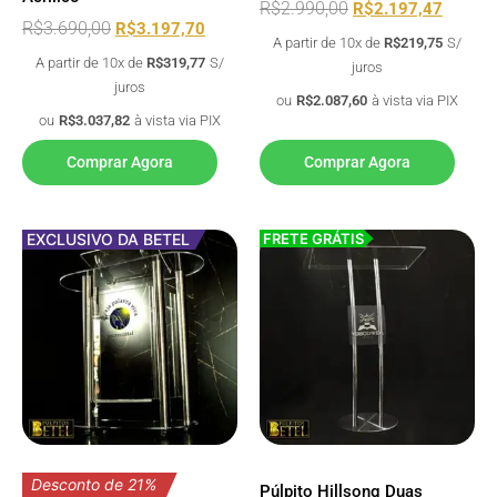
R$
2.990,00
R$
2.197,47
R$
3.690,00
R$
3.197,70
A partir de 10x de
R$
219,75
S/
A partir de 10x de
R$
319,77
S/
juros
juros
ou
R$
2.087,60
à vista via PIX
ou
R$
3.037,82
à vista via PIX
Comprar Agora
Comprar Agora
EXCLUSIVO DA BETEL
FRETE GRÁTIS
Desconto de 21%
Púlpito Hillsong Duas