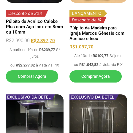
Desconto de 20%
LANÇAMENTO
Desconto de %
Púlpito de Acrílico Calebe
Plus com Aço Inox em 8mm
Púlpito de Madeira para
ou 10mm
Igreja Marcos Gênesis com
Acrílico e Inox
R$
2.990,00
R$
2.397,70
R$
1.097,70
A partir de 10x de
R$
239,77
S/
Até 10x de
R$
109,77
S/ juros
juros
ou
R$
1.042,82
à vista via PIX
ou
R$
2.277,82
à vista via PIX
Comprar Agora
Comprar Agora
EXCLUSIVO DA BETEL
EXCLUSIVO DA BETEL