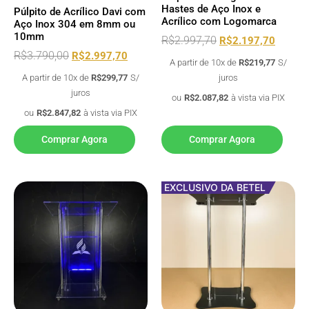
Hastes de Aço Inox e
Púlpito de Acrílico Davi com
Acrílico com Logomarca
Aço Inox 304 em 8mm ou
10mm
R$
2.997,70
R$
2.197,70
R$
3.790,00
R$
2.997,70
A partir de 10x de
R$
219,77
S/
A partir de 10x de
R$
299,77
S/
juros
juros
ou
R$
2.087,82
à vista via PIX
ou
R$
2.847,82
à vista via PIX
Comprar Agora
Comprar Agora
EXCLUSIVO DA BETEL