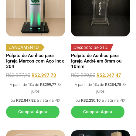
LANÇAMENTO
Desconto de 21%
Púlpito de Acrílico para
Púlpito de Acrílico para
Igreja Marcos com Aço Inox
Igreja André em 8mm ou
304
10mm
R$
3.997,70
R$
2.990,00
R$
2.997,70
R$
2.347,47
A partir de 10x de
R$
299,77
S/
A partir de 10x de
R$
234,75
S/
juros
juros
ou
R$
2.847,82
à vista via PIX
ou
R$
2.230,10
à vista via PIX
Comprar Agora
Comprar Agora