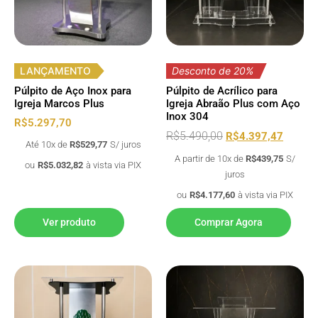
LANÇAMENTO
Desconto de 20%
Púlpito de Aço Inox para
Púlpito de Acrílico para
Igreja Marcos Plus
Igreja Abraão Plus com Aço
Inox 304
R$
5.297,70
R$
5.490,00
R$
4.397,47
Até 10x de
R$
529,77
S/ juros
A partir de 10x de
R$
439,75
S/
ou
R$
5.032,82
à vista via PIX
juros
ou
R$
4.177,60
à vista via PIX
Ver produto
Comprar Agora