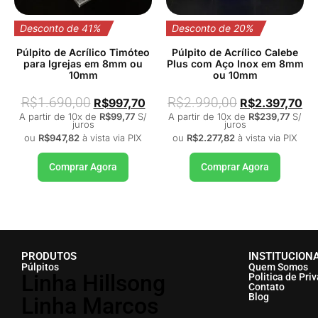
Desconto de 41%
Desconto de 20%
Púlpito de Acrílico Timóteo
Púlpito de Acrílico Calebe
para Igrejas em 8mm ou
Plus com Aço Inox em 8mm
10mm
ou 10mm
R$
1.690,00
R$
2.990,00
R$
997,70
R$
2.397,70
A partir de 10x de
R$
99,77
S/
A partir de 10x de
R$
239,77
S/
juros
juros
ou
R$
947,82
à vista via PIX
ou
R$
2.277,82
à vista via PIX
Comprar Agora
Comprar Agora
PRODUTOS
INSTITUCION
Púlpitos
Quem Somos
Linha Hillsong
Politica de Pri
Contato
Blog
Linha Marcos