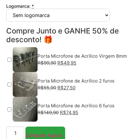
Logomarca:
*
Compre Junto e GANHE 50% de
desconto! 🎁
Porta Microfone de Acrílico Virgem 8mm
R$
99,90
R$
49,95
Porta Microfone de Acrílico 2 furos
R$
55,00
R$
27,50
Porta Microfone de Acrílico 6 furos
R$
149,90
R$
74,95
Comprar Agora