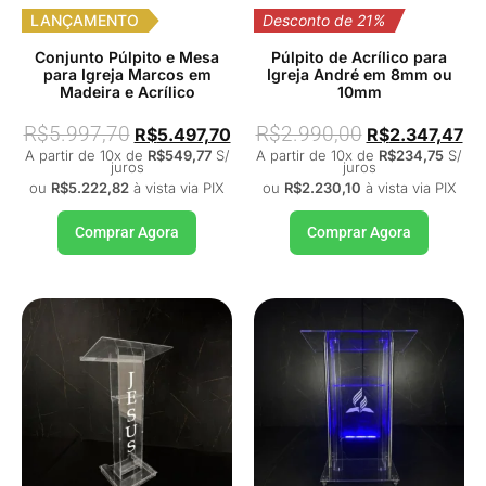
LANÇAMENTO
Desconto de 21%
Conjunto Púlpito e Mesa
Púlpito de Acrílico para
para Igreja Marcos em
Igreja André em 8mm ou
Madeira e Acrílico
10mm
R$
5.997,70
R$
2.990,00
R$
5.497,70
R$
2.347,47
A partir de 10x de
R$
549,77
S/
A partir de 10x de
R$
234,75
S/
juros
juros
ou
R$
5.222,82
à vista via PIX
ou
R$
2.230,10
à vista via PIX
Comprar Agora
Comprar Agora