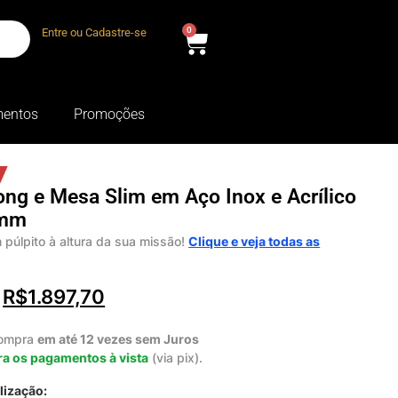
0
Entre ou Cadastre-se
entos
Promoções
song e Mesa Slim em Aço Inox e Acrílico
 mm
 púlpito à altura da sua missão!
Clique e veja todas as
R$
1.897,70
compra
em até 12 vezes sem Juros
a os pagamentos à vista
(via pix).
lização: