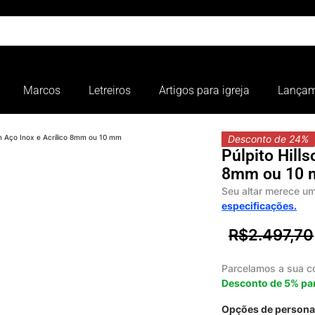
Marcos
Letreiros
Artigos para igreja
Lançam
em Aço Inox e Acrílico 8mm ou 10 mm
Desconto de 24%
Púlpito Hill
8mm ou 10
Seu altar merece um
especificações.
R$
2.497,70
Parcelamos a sua 
Desconto de 5% par
Opções de persona