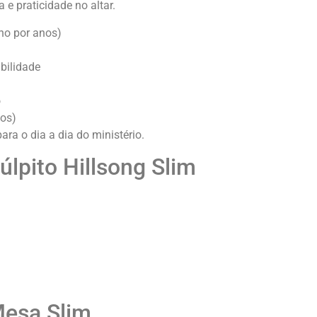
 e praticidade no altar.
ho por anos)
bilidade
o
sos)
ara o dia a dia do ministério.
úlpito Hillsong Slim
Mesa Slim