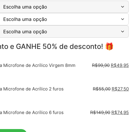
to e GANHE 50% de desconto! 🎁
a Microfone de Acrílico Virgem 8mm
R$
99,90
R$
49,95
a Microfone de Acrílico 2 furos
R$
55,00
R$
27,50
a Microfone de Acrílico 6 furos
R$
149,90
R$
74,95