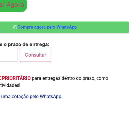
r Agora
Compre agora pelo WhatsApp
 e o prazo de entrega:
Consultar
 PRIORITÁRIO
para entregas dentro do prazo, como
tividades!
ite uma cotação pelo WhatsApp.