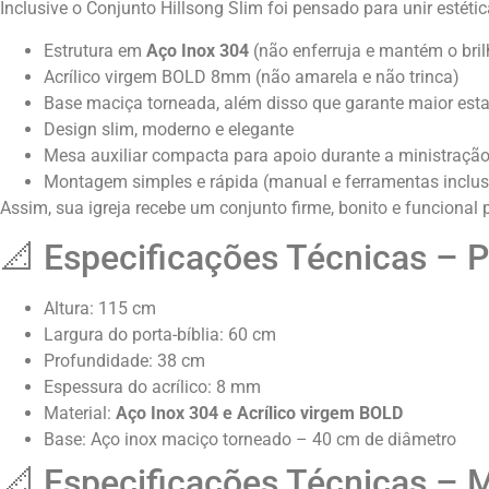
Inclusive o Conjunto Hillsong Slim foi pensado para unir estética
Estrutura em
Aço Inox 304
(não enferruja e mantém o bril
Acrílico virgem BOLD 8mm (não amarela e não trinca)
Base maciça torneada, além disso que garante maior esta
Design slim, moderno e elegante
Mesa auxiliar compacta para apoio durante a ministraçã
Montagem simples e rápida (manual e ferramentas inclu
Assim, sua igreja recebe um conjunto firme, bonito e funcional p
📐 Especificações Técnicas – P
Altura: 115 cm
Largura do porta-bíblia: 60 cm
Profundidade: 38 cm
Espessura do acrílico: 8 mm
Material:
Aço Inox 304 e Acrílico virgem BOLD
Base: Aço inox maciço torneado – 40 cm de diâmetro
📐 Especificações Técnicas – 