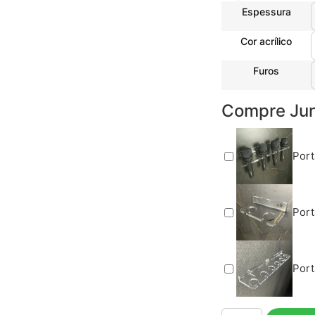
Espessura
Cor acrílico
Furos
Compre Jun
Port
Port
Port