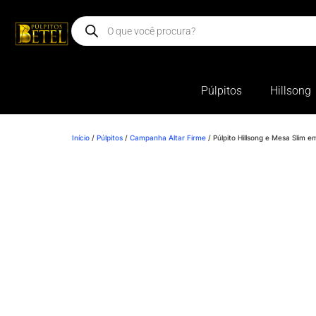
Púlpitos
Hillsong
Início
/
Púlpitos
/
Campanha Altar Firme
/ Púlpito Hillsong e Mesa Slim 