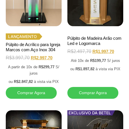
LANÇAMENTO
Púlpito de Madeira Arão com
Led e Logomarca
Púlpito de Acrílico para Igreja
Marcos com Aço Inox 304
R$
2.497,70
R$
1.997,70
R$
3.997,70
R$
2.997,70
Até 10x de
R$
199,77
S/ juros
A partir de 10x de
R$
299,77
S/
ou
R$
1.897,82
à vista via PIX
juros
ou
R$
2.847,82
à vista via PIX
Comprar Agora
Comprar Agora
EXCLUSIVO DA BETEL