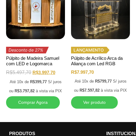
Desconto de 27%
LANÇAMENTO
Púlpito de Madeira Samuel
Púlpito de Acrílico Arca da
com LED e Logomarca
Aliança com Led RGB
R$
7.997,70
R$
5.497,70
R$
3.997,70
Até 10x de
R$
799,77
S/ juros
Até 10x de
R$
399,77
S/ juros
ou
R$
7.597,82
à vista via PIX
ou
R$
3.797,82
à vista via PIX
Comprar Agora
Ver produto
PRODUTOS
INSTITUCIO