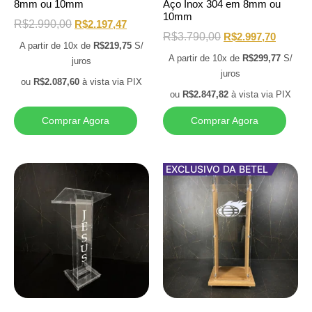
8mm ou 10mm
Aço Inox 304 em 8mm ou
10mm
R$
2.990,00
R$
2.197,47
R$
3.790,00
R$
2.997,70
A partir de 10x de
R$
219,75
S/
A partir de 10x de
R$
299,77
S/
juros
juros
ou
R$
2.087,60
à vista via PIX
ou
R$
2.847,82
à vista via PIX
Comprar Agora
Comprar Agora
EXCLUSIVO DA BETEL