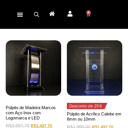
0
Desconto de 25%
Púlpito de Madeira Marcos
com Aço Inox com
Púlpito de Acrílico Calebe em
Logomarca e LED
8mm ou 10mm
R$
3.997,70
R$
3.497,70
R$
1.990,00
R$
1.497,70