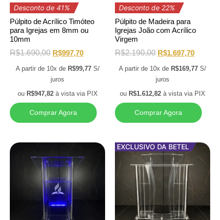
Desconto de 41%
Desconto de 22%
Púlpito de Acrílico Timóteo
Púlpito de Madeira para
para Igrejas em 8mm ou
Igrejas João com Acrílico
10mm
Virgem
R$
1.690,00
R$
997,70
R$
2.190,00
R$
1.697,70
A partir de 10x de
R$
99,77
S/
A partir de 10x de
R$
169,77
S/
juros
juros
ou
R$
947,82
à vista via PIX
ou
R$
1.612,82
à vista via PIX
Comprar Agora
Comprar Agora
EXCLUSIVO DA BETEL