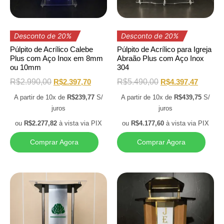
Desconto de 20%
Desconto de 20%
Púlpito de Acrílico Calebe
Púlpito de Acrílico para Igreja
Plus com Aço Inox em 8mm
Abraão Plus com Aço Inox
ou 10mm
304
R$
2.990,00
R$
2.397,70
R$
5.490,00
R$
4.397,47
A partir de 10x de
R$
239,77
S/
A partir de 10x de
R$
439,75
S/
juros
juros
ou
R$
2.277,82
à vista via PIX
ou
R$
4.177,60
à vista via PIX
Comprar Agora
Comprar Agora