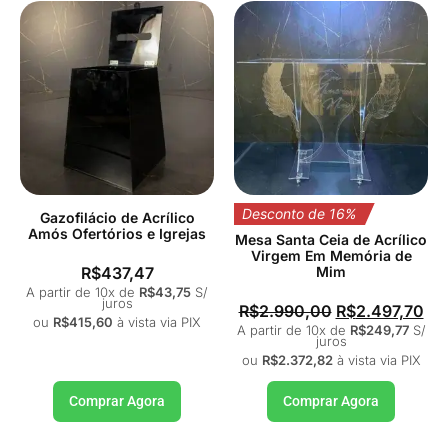
Desconto de 16%
Gazofilácio de Acrílico
Amós Ofertórios e Igrejas
Mesa Santa Ceia de Acrílico
Virgem Em Memória de
R$
437,47
Mim
A partir de 10x de
R$
43,75
S/
juros
R$
2.990,00
R$
2.497,70
ou
R$
415,60
à vista via PIX
A partir de 10x de
R$
249,77
S/
juros
ou
R$
2.372,82
à vista via PIX
Comprar Agora
Comprar Agora