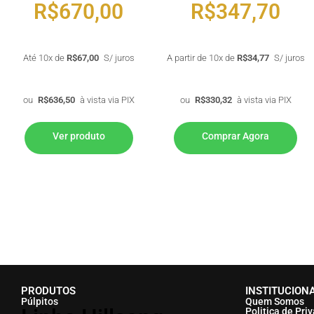
R$
670,00
R$
347,70
Até 10x de
R$
67,00
S/ juros
A partir de 10x de
R$
34,77
S/ juros
ou
R$
636,50
à vista via PIX
ou
R$
330,32
à vista via PIX
Ver produto
Comprar Agora
PRODUTOS
INSTITUCION
Púlpitos
Quem Somos
Politica de Pri