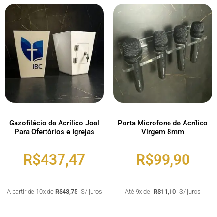
Gazofilácio de Acrílico Joel
Porta Microfone de Acrílico
Para Ofertórios e Igrejas
Virgem 8mm
R$
437,47
R$
99,90
A partir de 10x de
R$
43,75
S/ juros
Até 9x de
R$
11,10
S/ juros