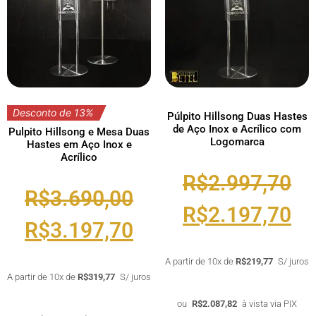
Desconto de 13%
Púlpito Hillsong Duas Hastes
de Aço Inox e Acrílico com
Pulpito Hillsong e Mesa Duas
Logomarca
Hastes em Aço Inox e
Acrílico
R$
2.997,70
R$
3.690,00
R$
2.197,70
R$
3.197,70
A partir de 10x de
R$
219,77
S/ juros
A partir de 10x de
R$
319,77
S/ juros
ou
R$
2.087,82
à vista via PIX