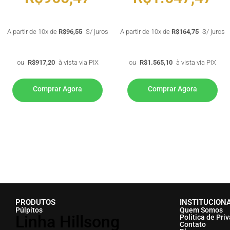
A partir de 10x de
R$
96,55
S/ juros
A partir de 10x de
R$
164,75
S/ juros
ou
R$
917,20
à vista via PIX
ou
R$
1.565,10
à vista via PIX
Comprar Agora
Comprar Agora
PRODUTOS
INSTITUCION
Púlpitos
Quem Somos
Linha Hillsong
Politica de Pri
Contato