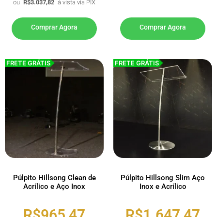
ou
R$
3.037,82
à vista via PIX
Comprar Agora
Comprar Agora
FRETE GRÁTIS
FRETE GRÁTIS
Púlpito Hillsong Clean de
Púlpito Hillsong Slim Aço
Acrílico e Aço Inox
Inox e Acrílico
R$
965,47
R$
1.647,47