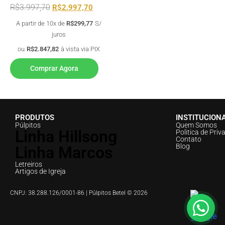
R$
3.997,70
R$
2.997,70
A partir de 10x de
R$
299,77
S/
juros
ou
R$
2.847,82
à vista via PIX
Comprar Agora
PRODUTOS
INSTITUCION
Púlpitos
Quem Somos
Linha Hillsong
Politica de Priv
Contato
Blog
Linha Marcos
Letreiros
Artigos de Igreja
CNPJ: 38.288.126/0001-86 | Púlpitos Betel © 2026