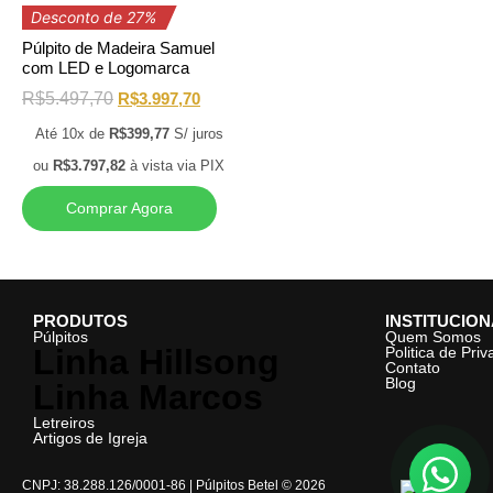
Desconto de 27%
Púlpito de Madeira Samuel
com LED e Logomarca
R$
5.497,70
R$
3.997,70
Até 10x de
R$
399,77
S/ juros
ou
R$
3.797,82
à vista via PIX
Comprar Agora
PRODUTOS
INSTITUCIO
Púlpitos
Quem Somos
Linha Hillsong
Politica de Pri
Contato
Blog
Linha Marcos
Letreiros
Artigos de Igreja
CNPJ: 38.288.126/0001-86 | Púlpitos Betel © 2026