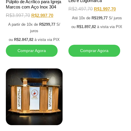
Led e Logomarca
Púlpito de Acrílico para Igreja
Marcos com Aço Inox 304
R$
2.497,70
R$
1.997,70
R$
3.997,70
R$
2.997,70
Até 10x de
R$
199,77
S/ juros
A partir de 10x de
R$
299,77
S/
ou
R$
1.897,82
à vista via PIX
juros
ou
R$
2.847,82
à vista via PIX
Comprar Agora
Comprar Agora