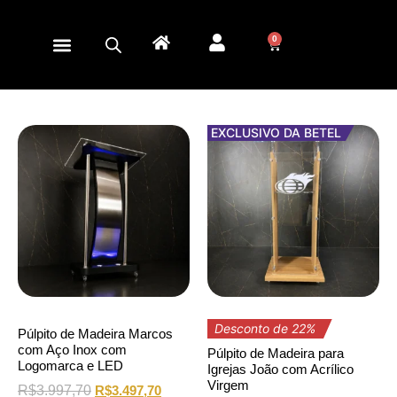
0
EXCLUSIVO DA BETEL
Desconto de 22%
Púlpito de Madeira Marcos
com Aço Inox com
Púlpito de Madeira para
Logomarca e LED
Igrejas João com Acrílico
Virgem
R$
3.997,70
R$
3.497,70