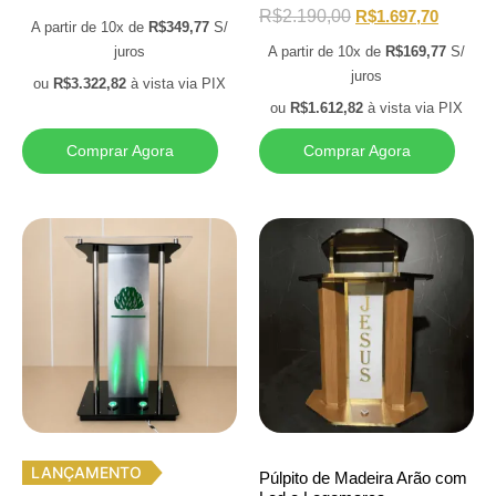
R$
2.190,00
R$
1.697,70
A partir de 10x de
R$
349,77
S/
juros
A partir de 10x de
R$
169,77
S/
juros
ou
R$
3.322,82
à vista via PIX
ou
R$
1.612,82
à vista via PIX
Comprar Agora
Comprar Agora
LANÇAMENTO
Púlpito de Madeira Arão com