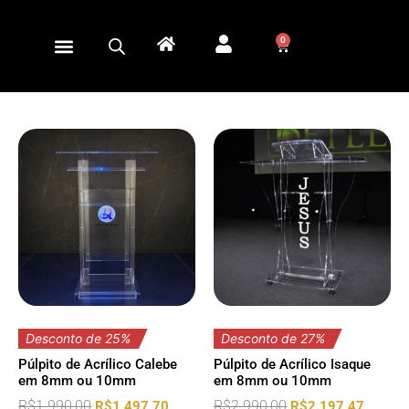
0
Desconto de 25%
Desconto de 27%
Púlpito de Acrílico Calebe
Púlpito de Acrílico Isaque
em 8mm ou 10mm
em 8mm ou 10mm
R$
1.990,00
R$
2.990,00
R$
1.497,70
R$
2.197,47