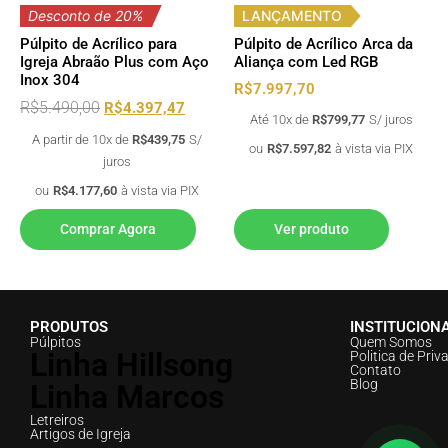
Desconto de 20%
LANÇAMENTO
Púlpito de Acrílico para
Púlpito de Acrílico Arca da
Igreja Abraão Plus com Aço
Aliança com Led RGB
Inox 304
R$
7.997,70
R$
5.490,00
R$
4.397,47
Até 10x de
R$
799,77
S/ juros
A partir de 10x de
R$
439,75
S/
ou
R$
7.597,82
à vista via PIX
juros
ou
R$
4.177,60
à vista via PIX
Comprar Agora
Ver produto
PRODUTOS
INSTITUCION
Púlpitos
Quem Somos
Linha Hillsong
Politica de Priv
Contato
Blog
Linha Marcos
Letreiros
Artigos de Igreja