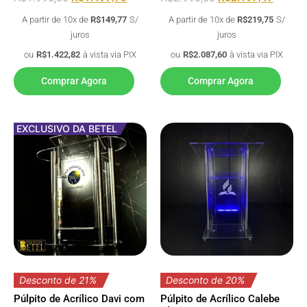
A partir de 10x de
R$
149,77
S/
A partir de 10x de
R$
219,75
S/
juros
juros
ou
R$
1.422,82
à vista via PIX
ou
R$
2.087,60
à vista via PIX
Comprar Agora
Comprar Agora
EXCLUSIVO DA BETEL
Desconto de 21%
Desconto de 20%
Púlpito de Acrílico Davi com
Púlpito de Acrílico Calebe