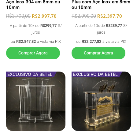
Aço Inox 304 em 8mm ou
Plus com Aço Inox em 8mm
10mm
ou 10mm
R$
3.790,00
R$
2.990,00
R$
2.997,70
R$
2.397,70
A partir de 10x de
R$
299,77
S/
A partir de 10x de
R$
239,77
S/
juros
juros
ou
R$
2.847,82
à vista via PIX
ou
R$
2.277,82
à vista via PIX
Comprar Agora
Comprar Agora
EXCLUSIVO DA BETEL
EXCLUSIVO DA BETEL