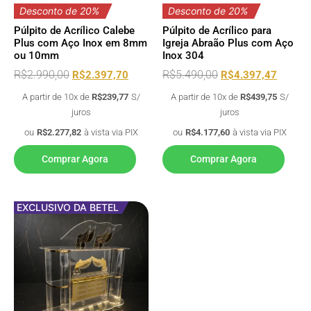
Desconto de 20%
Desconto de 20%
Púlpito de Acrílico Calebe
Púlpito de Acrílico para
Plus com Aço Inox em 8mm
Igreja Abraão Plus com Aço
ou 10mm
Inox 304
R$
2.990,00
R$
5.490,00
R$
2.397,70
R$
4.397,47
A partir de 10x de
R$
239,77
S/
A partir de 10x de
R$
439,75
S/
juros
juros
ou
R$
2.277,82
à vista via PIX
ou
R$
4.177,60
à vista via PIX
Comprar Agora
Comprar Agora
EXCLUSIVO DA BETEL