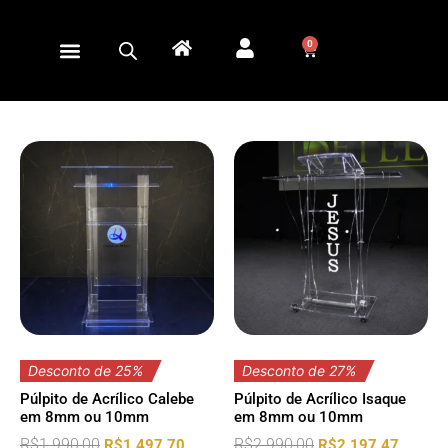
0
Desconto de 25%
Desconto de 27%
Púlpito de Acrílico Calebe
Púlpito de Acrílico Isaque
em 8mm ou 10mm
em 8mm ou 10mm
R$
1.990,00
R$
2.990,00
R$
1.497,70
R$
2.197,47