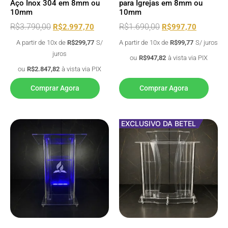
Aço Inox 304 em 8mm ou
para Igrejas em 8mm ou
10mm
10mm
R$
3.790,00
R$
1.690,00
R$
2.997,70
R$
997,70
A partir de 10x de
R$
299,77
S/
A partir de 10x de
R$
99,77
S/ juros
juros
ou
R$
947,82
à vista via PIX
ou
R$
2.847,82
à vista via PIX
Comprar Agora
Comprar Agora
EXCLUSIVO DA BETEL