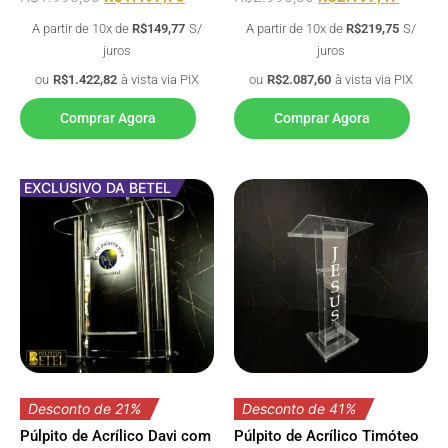
A partir de 10x de
R$
149,77
S/
A partir de 10x de
R$
219,75
S/
juros
juros
ou
R$
1.422,82
à vista via PIX
ou
R$
2.087,60
à vista via PIX
Comprar Agora
Comprar Agora
EXCLUSIVO DA BETEL
Desconto de 21%
Desconto de 41%
Púlpito de Acrílico Davi com
Púlpito de Acrílico Timóteo