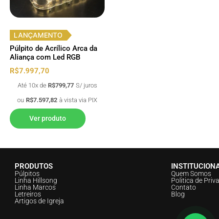
LANÇAMENTO
Púlpito de Acrílico Arca da
Aliança com Led RGB
R$
7.997,70
Até 10x de
R$
799,77
S/ juros
ou
R$
7.597,82
à vista via PIX
Ver produto
PRODUTOS
INSTITUCION
Púlpitos
Quem Somos
Linha Hillsong
Politica de Priv
Linha Marcos
Contato
Letreiros
Blog
Artigos de Igreja