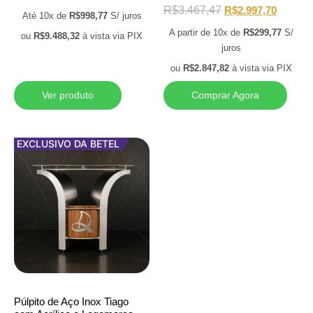
R$
3.467,47
R$
2.997,70
Até 10x de
R$
998,77
S/ juros
A partir de 10x de
R$
299,77
S/
ou
R$
9.488,32
à vista via PIX
juros
ou
R$
2.847,82
à vista via PIX
Ver produto
Comprar Agora
EXCLUSIVO DA BETEL
Púlpito de Aço Inox Tiago