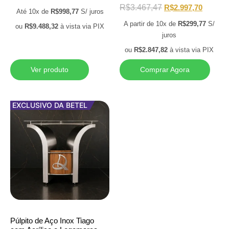
R$
3.467,47
R$
2.997,70
Até 10x de
R$
998,77
S/ juros
A partir de 10x de
R$
299,77
S/
ou
R$
9.488,32
à vista via PIX
juros
ou
R$
2.847,82
à vista via PIX
Ver produto
Comprar Agora
EXCLUSIVO DA BETEL
Púlpito de Aço Inox Tiago