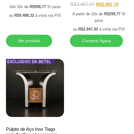
R$
3.467,47
R$
2.997,70
Até 10x de
R$
998,77
S/ juros
A partir de 10x de
R$
299,77
S/
ou
R$
9.488,32
à vista via PIX
juros
ou
R$
2.847,82
à vista via PIX
Ver produto
Comprar Agora
EXCLUSIVO DA BETEL
Púlpito de Aço Inox Tiago