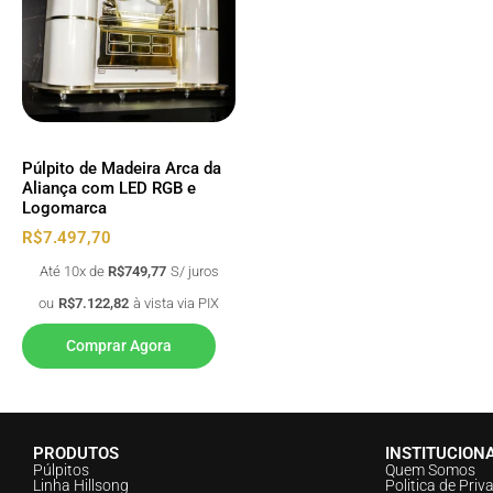
Púlpito de Madeira Arca da
Aliança com LED RGB e
Logomarca
R$
7.497,70
Até 10x de
R$
749,77
S/ juros
ou
R$
7.122,82
à vista via PIX
Comprar Agora
PRODUTOS
INSTITUCION
Púlpitos
Quem Somos
Linha Hillsong
Politica de Priv