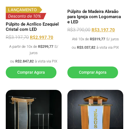
LANÇAMENTO
Púlpito de Madeira Abraão
Desconto de 10%
para Igreja com Logomarca
e LED
Púlpito de Acrílico Ezequiel
Cristal com LED
R$
3.790,00
R$
3.197,70
R$
3.197,70
R$
2.997,70
Até 10x de
R$
319,77
S/ juros
A partir de 10x de
R$
299,77
S/
ou
R$
3.037,82
à vista via PIX
juros
ou
R$
2.847,82
à vista via PIX
Comprar Agora
Comprar Agora