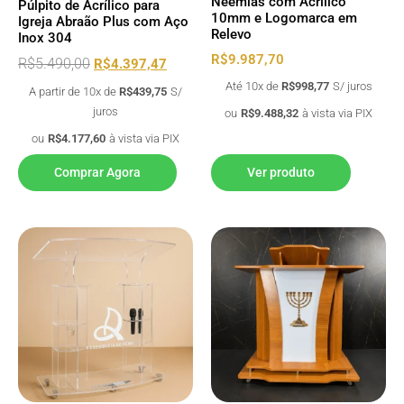
Neemias com Acrílico
Púlpito de Acrílico para
10mm e Logomarca em
Igreja Abraão Plus com Aço
Relevo
Inox 304
R$
9.987,70
R$
5.490,00
R$
4.397,47
Até 10x de
R$
998,77
S/ juros
A partir de 10x de
R$
439,75
S/
juros
ou
R$
9.488,32
à vista via PIX
ou
R$
4.177,60
à vista via PIX
Comprar Agora
Ver produto