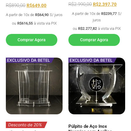
R$
2.990,00
R$
2.397,70
R$
890,00
R$
649,00
A partir de 10x de
R$
239,77
S/
A partir de 10x de
R$
64,90
S/ juros
juros
ou
R$
616,55
à vista via PIX
ou
R$
2.277,82
à vista via PIX
Comprar Agora
Comprar Agora
EXCLUSIVO DA BETEL
EXCLUSIVO DA BETEL
Desconto de 20%
Púlpito de Aço Inox