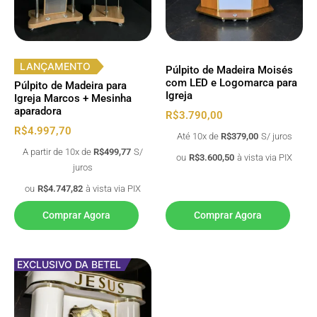
LANÇAMENTO
Púlpito de Madeira Moisés
com LED e Logomarca para
Púlpito de Madeira para
Igreja
Igreja Marcos + Mesinha
aparadora
R$
3.790,00
R$
4.997,70
Até 10x de
R$
379,00
S/ juros
A partir de 10x de
R$
499,77
S/
ou
R$
3.600,50
à vista via PIX
juros
ou
R$
4.747,82
à vista via PIX
Comprar Agora
Comprar Agora
EXCLUSIVO DA BETEL