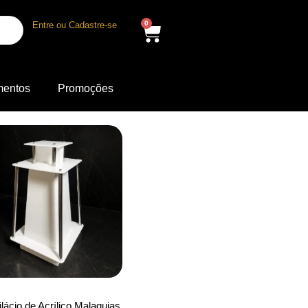
0
Entre ou Cadastre-se
mentos
Promoções
lácio de Acrílico Malaquias