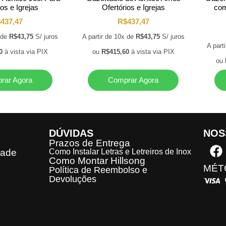
ios e Igrejas
Ofertórios e Igrejas
com
$
437,47
R$
437,47
x de
R$
43,75
S/ juros
A partir de 10x de
R$
43,75
S/ juros
A part
0
à vista via PIX
ou
R$
415,60
à vista via PIX
ou
rar Agora
Comprar Agora
DÚVIDAS
NOS
Prazos de Entrega
dade
Como Instalar Letras e Letreiros de Inox
Como Montar Hillsong
MÉT
Política de Reembolso e
Devoluções