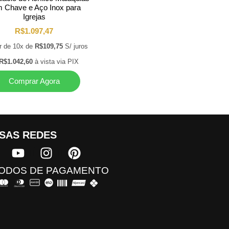
 Chave e Aço Inox para
Igrejas
R$
1.097,47
ir de 10x de
R$
109,75
S/ juros
R$
1.042,60
à vista via PIX
Comprar Agora
SAS REDES​
ODOS DE PAGAMENTO​