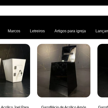
Marcos
Letreiros
Artigos para igreja
Lança
 Acrílico Joel Para
Gazofilácio de Acrílico Amós
Gazofi