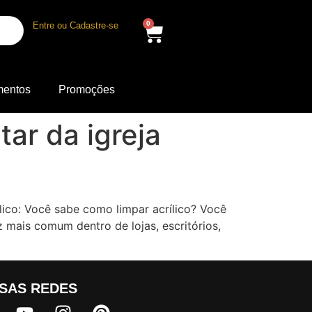
0
Entre ou Cadastre-se
mentos
Promoções
tar da igreja
lico: Você sabe como limpar acrílico? Você
 mais comum dentro de lojas, escritórios,
SAS REDES​