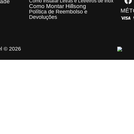
dade
Como Instalar Letras e Letreiros de Inox
Como Montar Hillsong
MÉT
Política de Reembolso e
Devoluções
el © 2026