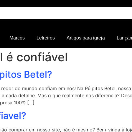
Marcos
Letreiros
Artigos para igreja
Lança
l é confiável
pitos Betel?
 redor do mundo confiam em nós! Na Púlpitos Betel, nossa 
o a cada detalhe. Mas o que realmente nos diferencia? Des
presa 100% […]
iavel?
não comprar em nosso site, não é mesmo? Bem-vinda à loja v