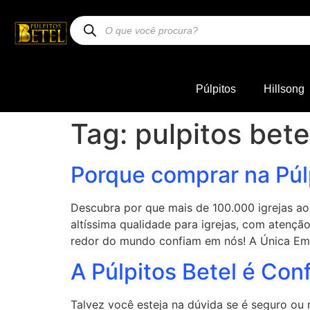
Púlpitos
Hillsong
Tag:
pulpitos bete
Porque comprar na Púl
Descubra por que mais de 100.000 igrejas ao
altíssima qualidade para igrejas, com atençã
redor do mundo confiam em nós! A Única Em
A Púlpitos Betel é Conf
Talvez você esteja na dúvida se é seguro ou 