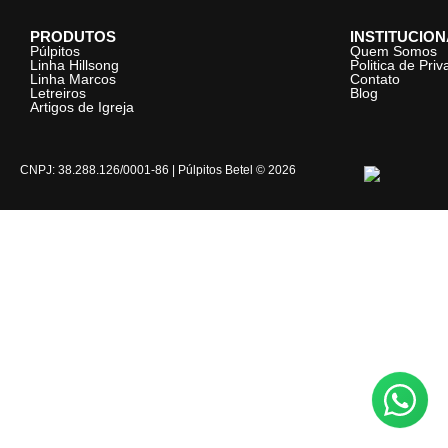
PRODUTOS
INSTITUCIO
Púlpitos
Quem Somos
Linha Hillsong
Politica de Pri
Linha Marcos
Contato
Letreiros
Blog
Artigos de Igreja
CNPJ: 38.288.126/0001-86 | Púlpitos Betel © 2026