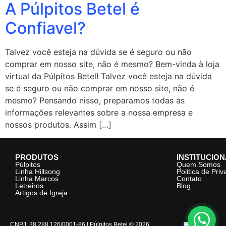
A Púlpitos Betel é
Confiavel?
Talvez você esteja na dúvida se é seguro ou não
comprar em nosso site, não é mesmo? Bem-vinda à loja
virtual da Púlpitos Betel! Talvez você esteja na dúvida
se é seguro ou não comprar em nosso site, não é
mesmo? Pensando nisso, preparamos todas as
informações relevantes sobre a nossa empresa e
nossos produtos. Assim […]
PRODUTOS
INSTITUCIO
Púlpitos
Quem Somos
Linha Hillsong
Politica de Pri
Linha Marcos
Contato
Letreiros
Blog
Artigos de Igreja
CNPJ: 38.288.126/0001-86 | Púlpitos Betel © 2026