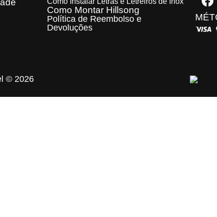
dade
Como Instalar Letras e Letreiros de Inox
Como Montar Hillsong
MÉT
Política de Reembolso e
Devoluções
el © 2026