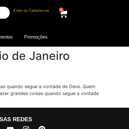
0
Entre ou Cadastre-se
mentos
Promoções
io de Janeiro
isas quando segue a vontade de Deus. Quem
azer grandes coisas quando segue a vontade
SAS REDES​