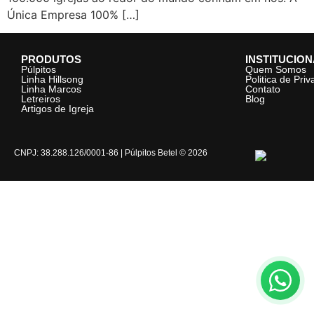
Única Empresa 100% […]
PRODUTOS
INSTITUCIO
Púlpitos
Quem Somos
Linha Hillsong
Politica de Pri
Linha Marcos
Contato
Letreiros
Blog
Artigos de Igreja
CNPJ: 38.288.126/0001-86 | Púlpitos Betel © 2026