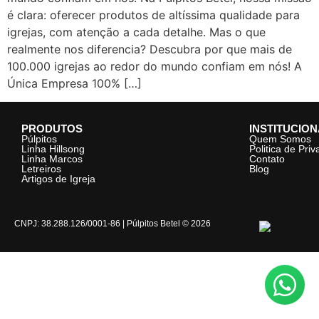
é clara: oferecer produtos de altíssima qualidade para
igrejas, com atenção a cada detalhe. Mas o que
realmente nos diferencia? Descubra por que mais de
100.000 igrejas ao redor do mundo confiam em nós! A
Única Empresa 100% […]
PRODUTOS
INSTITUCIO
Púlpitos
Quem Somos
Linha Hillsong
Politica de Pri
Linha Marcos
Contato
Letreiros
Blog
Artigos de Igreja
CNPJ: 38.288.126/0001-86 | Púlpitos Betel © 2026