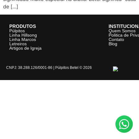
de […]
PRODUTOS
INSTITUCIO
Púlpitos
Quem Somos
Linha Hillsong
Politica de Pri
Linha Marcos
Contato
Letreiros
Blog
Artigos de Igreja
CNPJ: 38.288.126/0001-86 | Púlpitos Betel © 2026