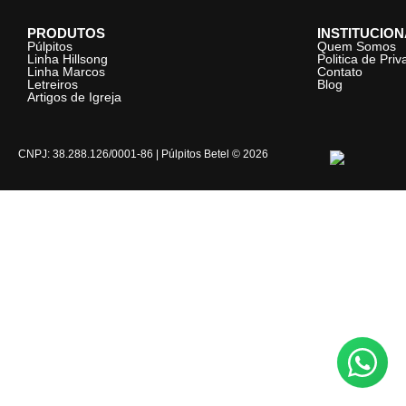
PRODUTOS
INSTITUCIO
Púlpitos
Quem Somos
Linha Hillsong
Politica de Pri
Linha Marcos
Contato
Letreiros
Blog
Artigos de Igreja
CNPJ: 38.288.126/0001-86 | Púlpitos Betel © 2026