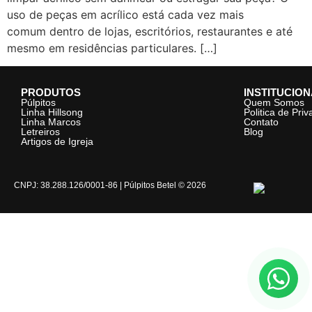
uso de peças em acrílico está cada vez mais
comum dentro de lojas, escritórios, restaurantes e até
mesmo em residências particulares. […]
PRODUTOS
INSTITUCIO
Púlpitos
Quem Somos
Linha Hillsong
Politica de Pri
Linha Marcos
Contato
Letreiros
Blog
Artigos de Igreja
CNPJ: 38.288.126/0001-86 | Púlpitos Betel © 2026