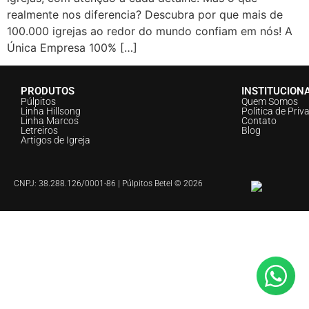
realmente nos diferencia? Descubra por que mais de
100.000 igrejas ao redor do mundo confiam em nós! A
Única Empresa 100% […]
PRODUTOS
INSTITUCION
Púlpitos
Quem Somos
Linha Hillsong
Politica de Priv
Linha Marcos
Contato
Letreiros
Blog
Artigos de Igreja
CNPJ: 38.288.126/0001-86 | Púlpitos Betel © 2026