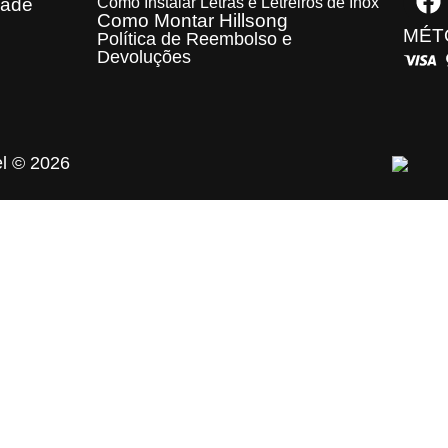
dade
Como Instalar Letras e Letreiros de Inox
Como Montar Hillsong
MÉT
Política de Reembolso e
Devoluções
el © 2026