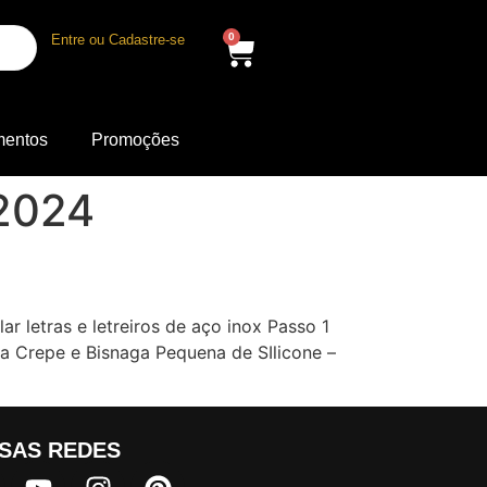
0
Entre ou Cadastre-se
mentos
Promoções
 2024
ar letras e letreiros de aço inox Passo 1
ta Crepe e Bisnaga Pequena de SIlicone –
SAS REDES​