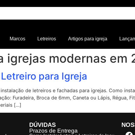
Marcos
Letreiros
Artigos para igreja
Lança
ra igrejas modernas em
Letreiro para Igreja
nstalação de letreiros e fachadas para igrejas. Como instal
lação: Furadeira, Broca de 6mm, Caneta ou Lápis, Régua, Fi
eriais […]
DÚVIDAS
NOS
Prazos de Entrega