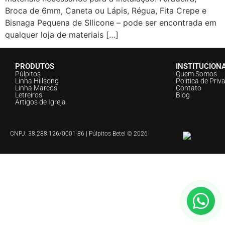
Broca de 6mm, Caneta ou Lápis, Régua, Fita Crepe e
Bisnaga Pequena de SIlicone – pode ser encontrada em
qualquer loja de materiais […]
PRODUTOS
INSTITUCION
Púlpitos
Quem Somos
Linha Hillsong
Politica de Priv
Linha Marcos
Contato
Letreiros
Blog
Artigos de Igreja
CNPJ: 38.288.126/0001-86 | Púlpitos Betel © 2026