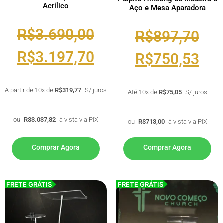
Acrílico
Aço e Mesa Aparadora
R$
3.690,00
R$
897,70
R$
3.197,70
R$
750,53
A partir de 10x de
R$
319,77
S/ juros
Até 10x de
R$
75,05
S/ juros
ou
R$
3.037,82
à vista via PIX
ou
R$
713,00
à vista via PIX
Comprar Agora
Comprar Agora
FRETE GRÁTIS
FRETE GRÁTIS