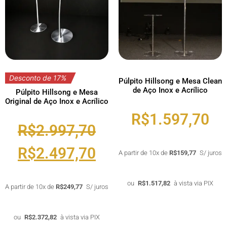
Desconto de 17%
Púlpito Hillsong e Mesa Clean
de Aço Inox e Acrílico
Púlpito Hillsong e Mesa
Original de Aço Inox e Acrílico
R$
1.597,70
R$
2.997,70
R$
2.497,70
A partir de 10x de
R$
159,77
S/ juros
ou
R$
1.517,82
à vista via PIX
A partir de 10x de
R$
249,77
S/ juros
ou
R$
2.372,82
à vista via PIX