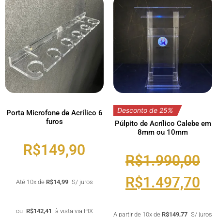
Desconto de 25%
Porta Microfone de Acrílico 6
furos
Púlpito de Acrílico Calebe em
8mm ou 10mm
R$
149,90
R$
1.990,00
R$
1.497,70
Até 10x de
R$
14,99
S/ juros
ou
R$
142,41
à vista via PIX
A partir de 10x de
R$
149,77
S/ juros