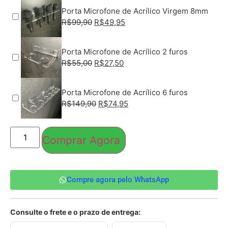
Porta Microfone de Acrílico Virgem 8mm
R$
99,90
R$
49,95
Porta Microfone de Acrílico 2 furos
R$
55,00
R$
27,50
Porta Microfone de Acrílico 6 furos
R$
149,90
R$
74,95
Comprar Agora
Compre agora pelo WhatsApp
Consulte o frete e o prazo de entrega: