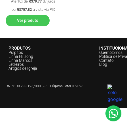
Até 10x de
R$
79,77
S/ juros
ou
R$
757,82
à vista via PIX
Ver produto
PRODUTOS
INSTITUCION
Púlpitos
Quem Somos
Linha Hillsong
Politica de Priv
Linha Marcos
Contato
Letreiros
Blog
Artigos de Igreja
CNPJ: 38.288.126/0001-86 | Púlpitos Betel © 2026