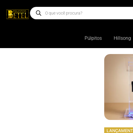
Púlpitos
Hillsong
LANÇAMEN