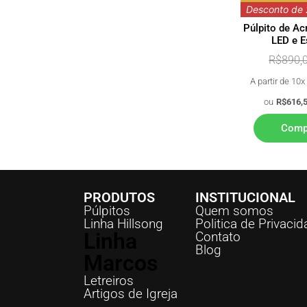
Desconto de
Púlpito de Ac
LED e E
R$
890,
A partir de 10
ou
R$
616,
Comp
PRODUTOS
INSTITUCIONAL
Púlpitos
Quem somos
Linha Hillsong
Politica de Privaci
Linha
Contato
Blog
Marcos
Letreiros
Artigos de Igreja