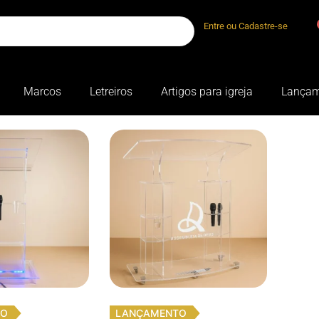
Entre ou Cadastre-se
Marcos
Letreiros
Artigos para igreja
Lançam
TO
LANÇAMENTO