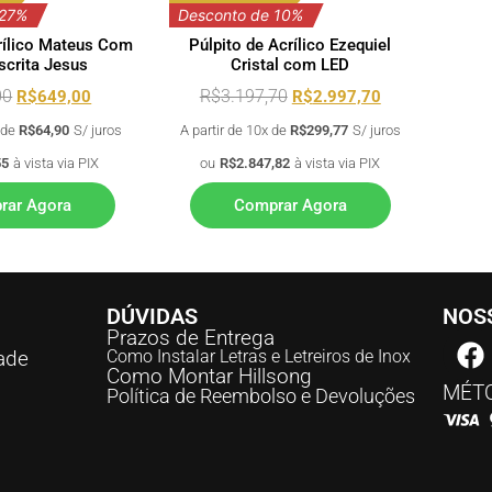
 27%
Desconto de 10%
rílico Mateus Com
Púlpito de Acrílico Ezequiel
scrita Jesus
Cristal com LED
00
R$
3.197,70
R$
649,00
R$
2.997,70
x de
R$
64,90
S/ juros
A partir de 10x de
R$
299,77
S/ juros
55
à vista via PIX
ou
R$
2.847,82
à vista via PIX
rar Agora
Comprar Agora
DÚVIDAS
NOSS
Prazos de Entrega
dade
Como Instalar Letras e Letreiros de Inox
Como Montar Hillsong
MÉTO
Política de Reembolso e Devoluções