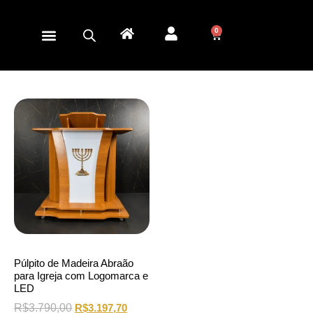
0
Púlpito de Madeira Abraão
para Igreja com Logomarca e
LED
R$
3.790,00
R$
3.197,70