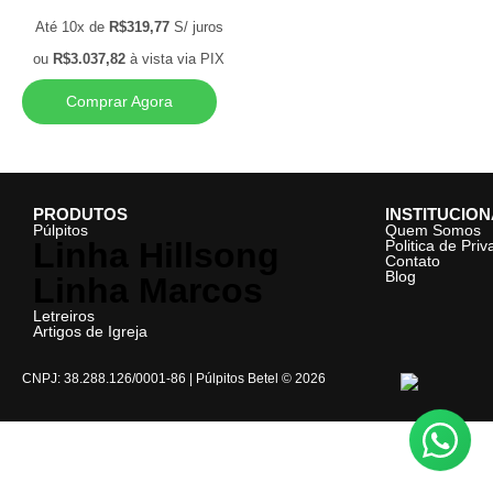
Até 10x de
R$
319,77
S/ juros
ou
R$
3.037,82
à vista via PIX
Comprar Agora
PRODUTOS
INSTITUCIO
Púlpitos
Quem Somos
Linha Hillsong
Politica de Pri
Contato
Blog
Linha Marcos
Letreiros
Artigos de Igreja
CNPJ: 38.288.126/0001-86 | Púlpitos Betel © 2026