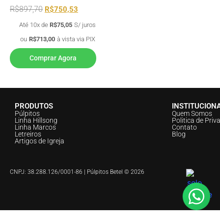
R$
897,70
R$
750,53
Até 10x de
R$
75,05
S/ juros
ou
R$
713,00
à vista via PIX
Comprar Agora
PRODUTOS
INSTITUCION
Púlpitos
Quem Somos
Linha Hillsong
Politica de Priv
Linha Marcos
Contato
Letreiros
Blog
Artigos de Igreja
CNPJ: 38.288.126/0001-86 | Púlpitos Betel © 2026