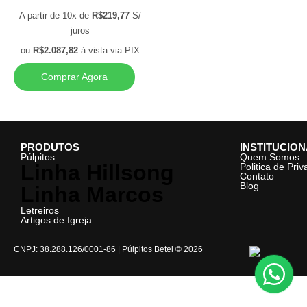
A partir de 10x de
R$
219,77
S/
juros
ou
R$
2.087,82
à vista via PIX
Comprar Agora
PRODUTOS
INSTITUCIO
Púlpitos
Quem Somos
Linha Hillsong
Politica de Pri
Contato
Blog
Linha Marcos
Letreiros
Artigos de Igreja
CNPJ: 38.288.126/0001-86 | Púlpitos Betel © 2026