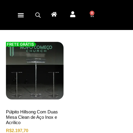
0
FRETE GRÁTIS
Púlpito Hillsong Com Duas
Mesa Clean de Aço Inox e
Acrílico
R$
2.197,70