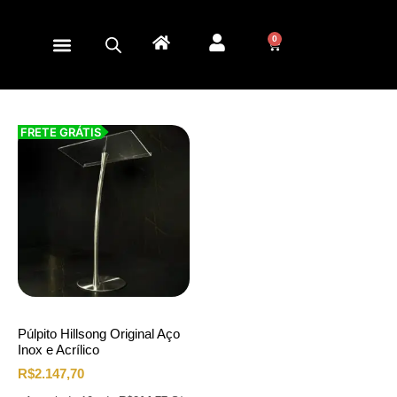
0
FRETE GRÁTIS
Púlpito Hillsong Original Aço
Inox e Acrílico
R$
2.147,70