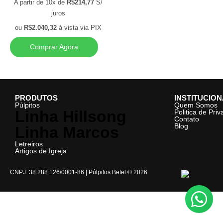
A partir de 10x de
R$
214,77
S/
juros
ou
R$
2.040,32
à vista via PIX
Comprar Agora
PRODUTOS
INSTITUCIO
Púlpitos
Quem Somos
Linha Hillsong
Politica de Pri
Contato
Blog
Linha Marcos
Letreiros
Artigos de Igreja
CNPJ: 38.288.126/0001-86 | Púlpitos Betel © 2026