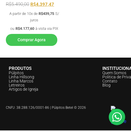
R$
5.490,00
R$
4.397,47
A partir de 10x de
R$
439,75
S/
juros
ou
R$
4.177,60
à vista via PIX
Comprar Agora
PRODUTOS
INSTITUCION
Púlpitos
Quem Somos
Linha Hillsong
Politica de Priv
Linha Marcos
Contato
Letreiros
Blog
Artigos de Igreja
CNPJ: 38.288.126/0001-86 | Púlpitos Betel © 2026