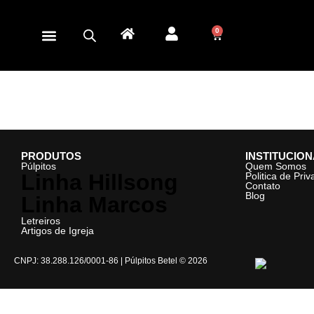
0
PRODUTOS
INSTITUCIO
Púlpitos
Quem Somos
Linha Hillsong
Politica de Pri
Contato
Blog
Linha Marcos
Letreiros
Artigos de Igreja
CNPJ: 38.288.126/0001-86 | Púlpitos Betel © 2026