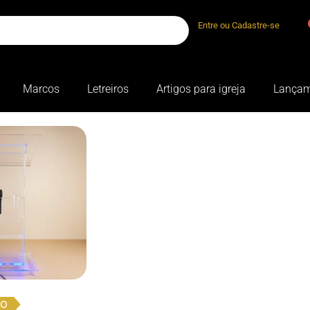
Entre ou Cadastre-se
Marcos
Letreiros
Artigos para igreja
Lançam
TO