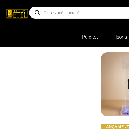
Púlpitos
Hillsong
LANÇAMEN