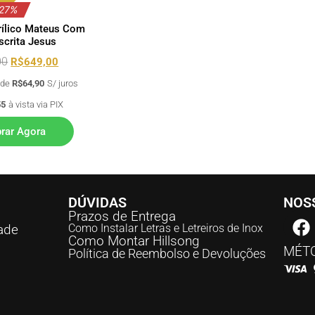
 27%
rílico Mateus Com
scrita Jesus
00
R$
649,00
x de
R$
64,90
S/ juros
55
à vista via PIX
rar Agora
DÚVIDAS
NOSS
Prazos de Entrega
dade
Como Instalar Letras e Letreiros de Inox
Como Montar Hillsong
MÉTO
Política de Reembolso e Devoluções