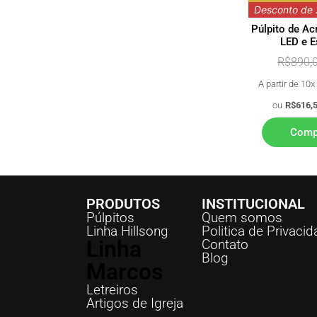
Desconto de
Púlpito de Ac
LED e E
R$
890,
A partir de 10
ou
R$
616,
Comp
PRODUTOS
INSTITUCIONAL
Púlpitos
Quem somos
Linha Hillsong
Politica de Privaci
Linha
Contato
Blog
Marcos
Letreiros
Artigos de Igreja