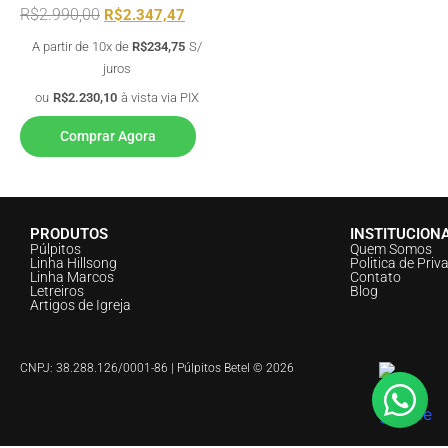
R$
2.990,00
R$
2.347,47
A partir de 10x de
R$
234,75
S/
juros
ou
R$
2.230,10
à vista via PIX
Comprar Agora
PRODUTOS
INSTITUCION
Púlpitos
Quem Somos
Linha Hillsong
Politica de Priv
Linha Marcos
Contato
Letreiros
Blog
Artigos de Igreja
CNPJ: 38.288.126/0001-86 | Púlpitos Betel © 2026