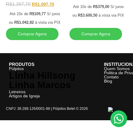
R$
1.397,70
R$
1.097,70
Até 10x de
R$
379,00
S/ juros
Até 10x de
R$
109,77
S/ juros
ou
R$
3.600,50
à vista via PIX
ou
R$
1.042,82
à vista via PIX
Comprar Agora
Comprar Agora
PRODUTOS
INSTITUCIO
Púlpitos
Quem Somos
Linha Hillsong
Politica de Pri
Contato
Blog
Linha Marcos
Letreiros
Artigos de Igreja
CNPJ: 38.288.126/0001-86 | Púlpitos Betel © 2026