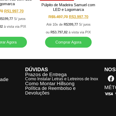
ogomarca
Púlpito de Madeira Samuel com
LED e Logomarca
70
R$
1.997,70
R$
5.497,70
R$
3.997,70
R$
199,77
S/ juros
Até 10x de
R$
399,77
S/ juros
82
à vista via PIX
ou
R$
3.797,82
à vista via PIX
rar Agora
Comprar Agora
DÚVIDAS
NOS
Prazos de Entrega
dade
Como Instalar Letras e Letreiros de Inox
Como Montar Hillsong
MÉT
Política de Reembolso e
Devoluções