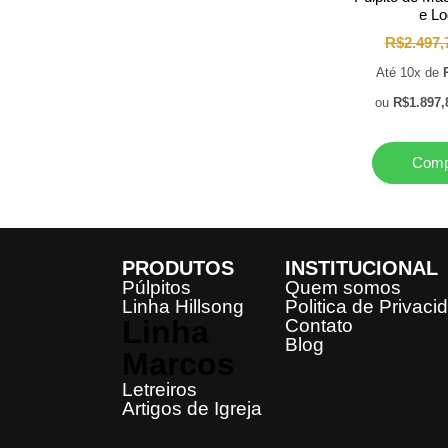
e L
R$
2.497,
Até 10x de
ou
R$
1.897,
Comp
PRODUTOS
INSTITUCIONAL
Púlpitos
Quem somos
Linha Hillsong
Politica de Privaci
Linha
Contato
Blog
Marcos
Letreiros
Artigos de Igreja