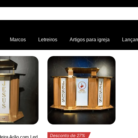
Marcos
Letreiros
Artigos para igreja
Lança
Desconto de 27%
deira Arão com Led