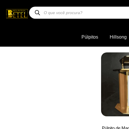
Púlpitos
Hillsong
Púlpito de Ma