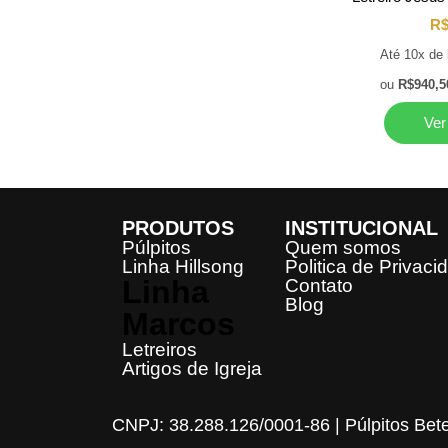
R
Até 10x de
ou
R$
940,5
Ver
PRODUTOS
INSTITUCIONAL
Púlpitos
Quem somos
Linha Hillsong
Politica de Privaci
Linha
Contato
Blog
Marcos
Letreiros
Artigos de Igreja
CNPJ: 38.288.126/0001-86 | Púlpitos Bet