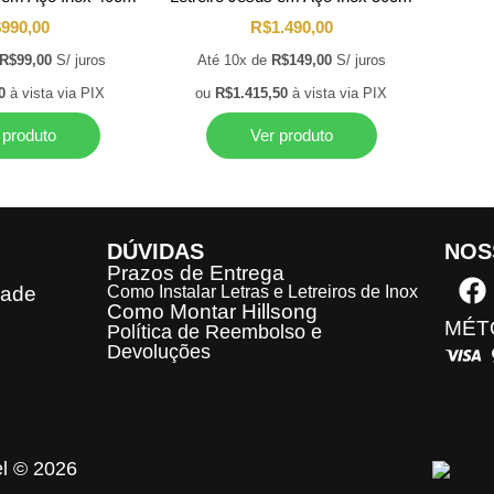
$
990,00
R$
1.490,00
R$
99,00
S/ juros
Até 10x de
R$
149,00
S/ juros
0
à vista via PIX
ou
R$
1.415,50
à vista via PIX
 produto
Ver produto
DÚVIDAS
NOS
Prazos de Entrega
dade
Como Instalar Letras e Letreiros de Inox
Como Montar Hillsong
MÉT
Política de Reembolso e
Devoluções
el © 2026