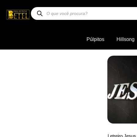
Púlpitos
Hillsong
Letreiro Jesu