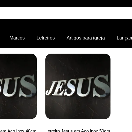
Marcos
Letreiros
Artigos para igreja
Lança
s em Aço Inox 40cm
Letreiro Jesus em Aço Inox 50cm