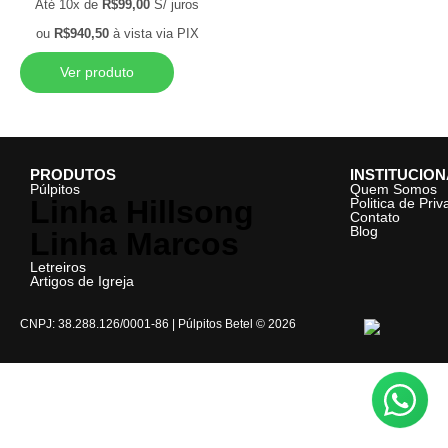
Até 10x de
R$
99,00
S/ juros
ou
R$
940,50
à vista via PIX
Ver produto
PRODUTOS
INSTITUCIO
Púlpitos
Quem Somos
Linha Hillsong
Politica de Pri
Contato
Blog
Linha Marcos
Letreiros
Artigos de Igreja
CNPJ: 38.288.126/0001-86 | Púlpitos Betel © 2026