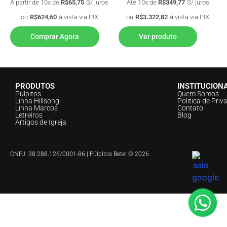
A partir de 10x de
R$
65,75
S/ juros
Até 10x de
R$
349,77
S/ juros
ou
R$
624,60
à vista via PIX
ou
R$
3.322,82
à vista via PIX
Comprar Agora
Ver produto
PRODUTOS
INSTITUCION
Púlpitos
Quem Somos
Linha Hillsong
Politica de Priv
Linha Marcos
Contato
Letreiros
Blog
Artigos de Igreja
CNPJ: 38.288.126/0001-86 | Púlpitos Betel © 2026